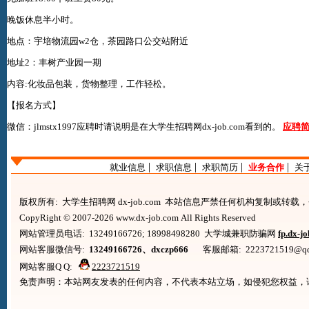
晚饭休息半小时。
地点：宇培物流园w2仓，茶园路口公交站附近
地址2：丰树产业园一期
内容:化妆品包装，货物整理，工作轻松。
【报名方式】
微信：jlmstx1997应聘时请说明是在
大学生招聘网dx-job.com
看到的。
应聘
|
|
|
|
就业信息
求职信息
求职简历
业务合作
关
版权所有: 大学生招聘网 dx-job.com 本站信息严禁任何机构复制或转
CopyRight © 2007-2026 www.dx-job.com All Rights Reserved
网站管理员电话: 13249166726; 18998498280 大学城兼职防骗网
fp.dx-j
网站客服微信号:
13249166726、dxczp666
客服邮箱: 2223721519@qq.co
网站客服Q Q:
2223721519
免责声明：本站网友发表的任何内容，不代表本站立场，如侵犯您权益